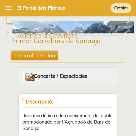
Català
Ets a
Portada
/
Agenda
/ Primer Correbars de Sanaüja
Agenda d'activitats
Primer Correbars de Sanaüja
Torna al calendari
Concerts / Espectacles
Descripció:
Iniciativa lúdica i de coneixement del poble
promocionada per l ‘Agrupació de Bars de
Sanaüja.