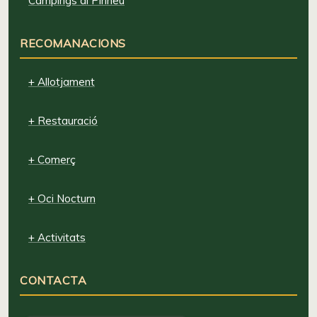
Campings al Pirineu
RECOMANACIONS
+ Allotjament
+ Restauració
+ Comerç
+ Oci Nocturn
+ Activitats
CONTACTA