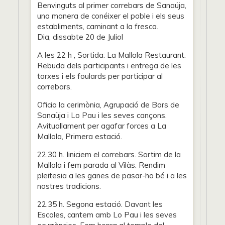
Benvinguts al primer correbars de Sanaüja,
una manera de conéixer el poble i els seus
establiments, caminant a la fresca.
Dia, dissabte 20 de Juliol
A les 22 h , Sortida: La Mallola Restaurant.
Rebuda dels participants i entrega de les
torxes i els foulards per participar al
correbars.
Oficia la cerimònia, Agrupació de Bars de
Sanaüja i Lo Pau i les seves cançons.
Avituallament per agafar forces a La
Mallola, Primera estació.
22.30 h. Iiniciem el correbars. Sortim de la
Mallola i fem parada al Vilàs. Rendim
pleitesia a les ganes de pasar-ho bé i a les
nostres tradicions.
22.35 h. Segona estació. Davant les
Escoles, cantem amb Lo Pau i les seves