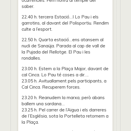
ocurrències. Fem honra al temple del
saber.
22.40 h. tercera Estació…I Lo Pau i els
garrotins, al davant del Polisportiu. Rendim
culte a l’esport.
22.50 h. Quarta estació…ens atansem al
nucli de Sanaüja. Parada al cap de vall de
la Pujada del Rellotge. El Pau i les
rondalles.
23.00 h. Estem a la Plaça Major, davant de
cal Cinca. Lo Pau té coses a dir….
23.05 h. Avituallament pels participants, a
Cal Cinca. Recuperem forces.
23.20 h. Reanudem la marxa, però abans
ballem una sardana…
23.25 h. Pel carrer de l’Aigua i els darreres
de l’Església, sota la Portelleta retornem a
la Plaça.