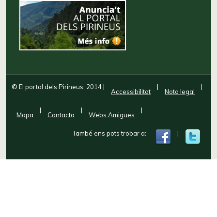
© El portal dels Pirineus, 2014
|
|
|
Accessibilitat
Nota legal
|
|
|
Mapa
Contacta
Webs Amigues
També ens pots trobar a:
|