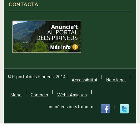
CONTACTA
© El portal dels Pirineus, 2014
|
|
|
Accessibilitat
Nota legal
|
|
|
Mapa
Contacta
Webs Amigues
També ens pots trobar a:
|