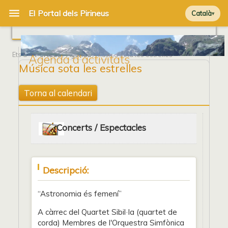
Català
Ets a
Portada
/
Agenda
/ Música sota les estrelles
Agenda d'activitats
Música sota les estrelles
Torna al calendari
Concerts / Espectacles
Descripció:
“Astronomia és femení”
A càrrec del Quartet Sibil·la (quartet de
corda) Membres de l'Orquestra Simfònica