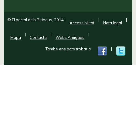
© El portal dels Pirineus, 2014
|
|
|
Accessibilitat
Nota legal
|
|
|
Mapa
Contacta
Webs Amigues
També ens pots trobar a:
|