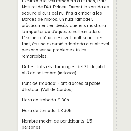
Excursió a la Vall ramadera d’Estaon, Parc
Natural de l’Alt Pirineu. Durant la sortida es
seguirà el curs del riu, fins a arribar a les
Bordes de Nibrós, un nucli ramader,
pràcticament en desús, que ens mostrarà
la importancia d’aquesta vall ramadera.
L’excursió té un desnivell molt suau i per
tant, és una excursió adaptada a qualsevol
persona sense problemes físics
remarcables.
Dates: tots els diumenges del 21 de juliol
al 8 de setembre (inclosos)
Punt de trobada: Pont d’accés al poble
d’Estaon (Vall de Cardós)
Hora de trobada: 9.30h
Hora de tornada: 13.30h
Nombre màxim de participants: 15
persones