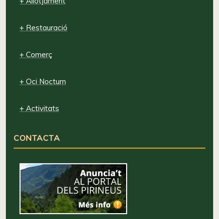
+ Allotjament
+ Restauració
+ Comerç
+ Oci Nocturn
+ Activitats
CONTACTA