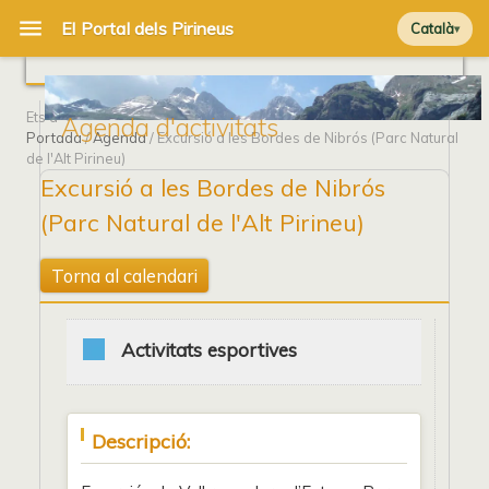
Català
Ets a
Agenda d'activitats
Portada
/
Agenda
/ Excursió a les Bordes de Nibrós (Parc Natural
de l'Alt Pirineu)
Excursió a les Bordes de Nibrós
(Parc Natural de l'Alt Pirineu)
Torna al calendari
Activitats esportives
Descripció: