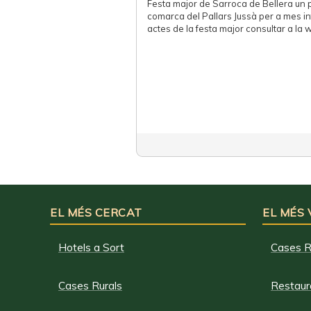
Festa major de Sarroca de Bellera un p
comarca del Pallars Jussà per a mes i
actes de la festa major consultar a la 
EL MÉS CERCAT
EL MÉS
Hotels a Sort
Cases R
Cases Rurals
Restaura