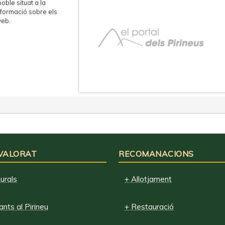
oble situat a la
nformació sobre els
web.
 VALORAT
RECOMANACIONS
urals
+ Allotjament
nts al Pirineu
+ Restauració