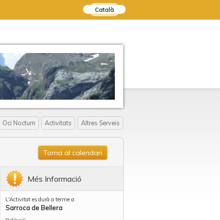
Català
Oci Nocturn
Activitats
Altres Serveis
Torna al calendari
Més Informació
L'Activitat es durà a terme a:
Sarroca de Bellera