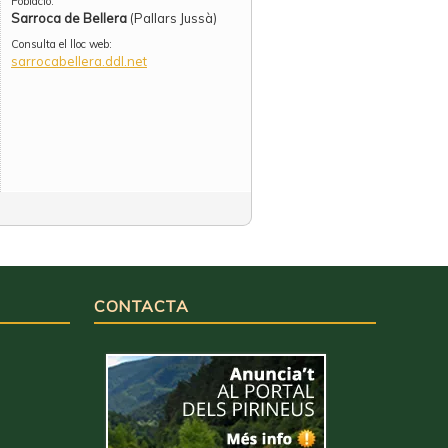
Població:
Sarroca de Bellera
(Pallars Jussà)
Consulta el lloc web:
sarrocabellera.ddl.net
CONTACTA