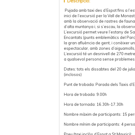
Descripció:
Pujada amb taxi des d’Espot fins a l’es
inici de l’excursió per la Vall de Monast
amb la observació de rastres de fauna
d’alta muntanya i, si s’escau, la observ
L’excursió permet veure l’estany de San
Encantats (punts emblemàtics del Par
la gran afluència de gent, i conèixer una
espectacular, amb zones d’aiguamolls, 
L’excursió té un desnivell de 270 metr
a qualsevol persona sense problemes 
Dates: tots els dissabtes del 20 de juli
(inclosos)
Punt de trobada: Parada dels Taxis d’
Hora de trobada: 9.00h
Hora de tornada: 16.30h-17.30h
Nombre màxim de participants: 15 pe
Nombre mínim de participants: 4 pers
Preu (taxi inclòs d’Espot a St Maurici):