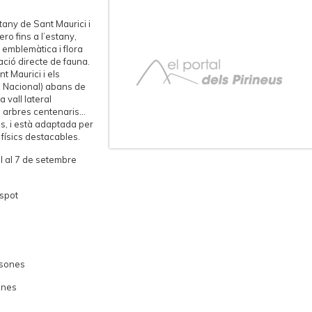
tany de Sant Maurici i
ero fins a l’estany,
 emblemàtica i flora
ació directe de fauna.
t Maurici i els
c Nacional) abans de
 vall lateral
arbres centenaris...
es, i està adaptada per
físics destacables.
ol al 7 de setembre
Espot
rsones
ones