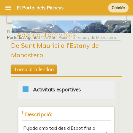
Català
Ets a
Agenda d'activitats
Portada
/
Agenda
/ De Sant Maurici a l'Estany de Monastero
De Sant Maurici a l'Estany de
Monastero
Torna al calendari
Activitats esportives
Descripció:
Pujada amb taxi des d’Espot fins a