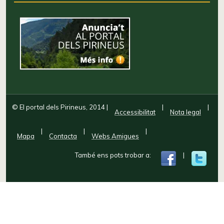
© El portal dels Pirineus, 2014
|
|
|
Accessibilitat
Nota legal
|
|
|
Mapa
Contacta
Webs Amigues
També ens pots trobar a:
|