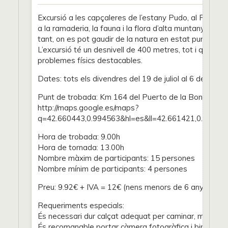
Excursió a les capçaleres de l’estany Pudo, al Parc Natu
a la ramaderia, la fauna i la flora d’alta muntanya, sort
tant, on es pot gaudir de la natura en estat pur.
L’excursió té un desnivell de 400 metres, tot i que é
problemes físics destacables.
Dates: tots els divendres del 19 de juliol al 6 de sete
Punt de trobada: Km 164 del Puerto de la Bonaigua
http://maps.google.es/maps?
q=42.660443,0.994563&hl=es&ll=42.661421,0.996
Hora de trobada: 9.00h
Hora de tornada: 13.00h
Nombre màxim de participants: 15 persones
Nombre mínim de participants: 4 persones
Preu: 9.92€ + IVA = 12€ (nens menors de 6 anys 50
Requeriments especials:
És necessari dur calçat adequat per caminar, motxilla, 
És recomanable portar càmera fotogràfica i binocles.