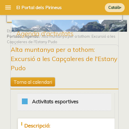
Català
Ets a
Agenda d'activitats
Portada
/
Agenda
/ Alta muntanya per a tothom: Excursió a les
Capçaleres de l'Estany Pudo
Alta muntanya per a tothom:
Excursió a les Capçaleres de l'Estany
Pudo
Torna al calendari
Activitats esportives
Descripció: