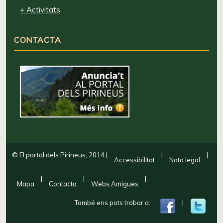
+ Activitats
CONTACTA
© El portal dels Pirineus, 2014
|
|
|
Accessibilitat
Nota legal
|
|
|
Mapa
Contacta
Webs Amigues
També ens pots trobar a:
|