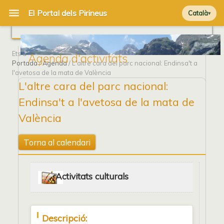
Català
Ets a
Agenda d'activitats
Portada
/
Agenda
/ L'altre cara del parc nacional: Endinsa't a
l'avetosa de la mata de València
L'altre cara del parc nacional:
Endinsa't a l'avetosa de la mata de
València
Torna al calendari
Activitats culturals
Descripció: