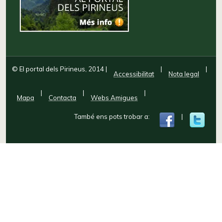
© El portal dels Pirineus, 2014
|
|
|
Accessibilitat
Nota legal
|
|
|
Mapa
Contacta
Webs Amigues
També ens pots trobar a:
|