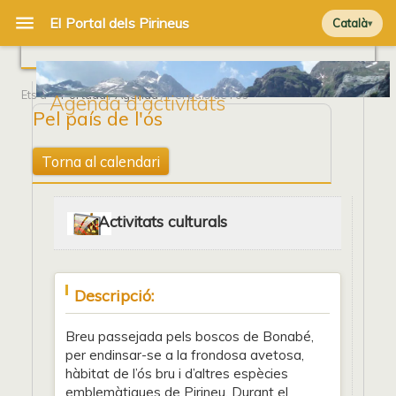
Català
Ets a
Portada
/
Agenda
/ Pel país de l'ós
Agenda d'activitats
Pel país de l'ós
Torna al calendari
Activitats culturals
Descripció:
Breu passejada pels boscos de Bonabé,
per endinsar-se a la frondosa avetosa,
hàbitat de l’ós bru i d’altres espècies
emblemàtiques de Pirineu. Durant el