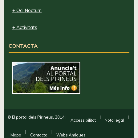
+ Oci Nocturn
+ Activitats
CONTACTA
© El portal dels Pirineus, 2014
|
|
|
Accessibilitat
Nota legal
|
|
|
Mapa
Contacta
Webs Amigues