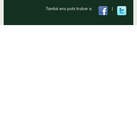
També ens pots trobar a:
|