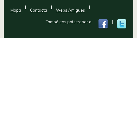
|
|
|
Mapa
Contacta
Webs Amigues
També ens pots trobar a:
|