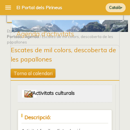
Català
Ets a
Agenda d'activitats
Portada
/
Agenda
/ Escates de mil colors, descoberta de les
papallones
Escates de mil colors, descoberta de
les papallones
Torna al calendari
Activitats culturals
Descripció: