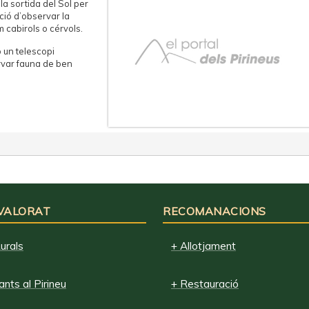
la sortida del Sol per
ció d’observar la
 cabirols o cérvols.
 un telescopi
ervar fauna de ben
 VALORAT
RECOMANACIONS
urals
+ Allotjament
nts al Pirineu
+ Restauració