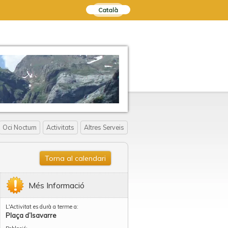
Català
Oci Nocturn
Activitats
Altres Serveis
Torna al calendari
Més Informació
L'Activitat es durà a terme a:
Plaça d’Isavarre