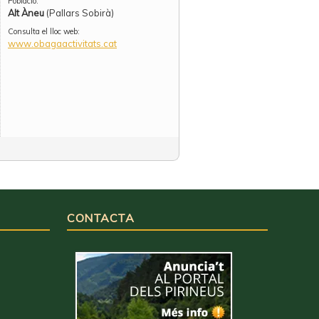
Població:
Alt Àneu
(Pallars Sobirà)
Consulta el lloc web:
www.obagaactivitats.cat
CONTACTA