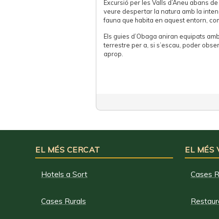
Excursió per les Valls d’Àneu abans de 
veure despertar la natura amb la inten
fauna que habita en aquest entorn, com
Els guies d’Obaga aniran equipats amb
terrestre per a, si s’escau, poder obs
aprop.
EL MÉS CERCAT
EL MÉS
Hotels a Sort
Cases R
Cases Rurals
Restaura