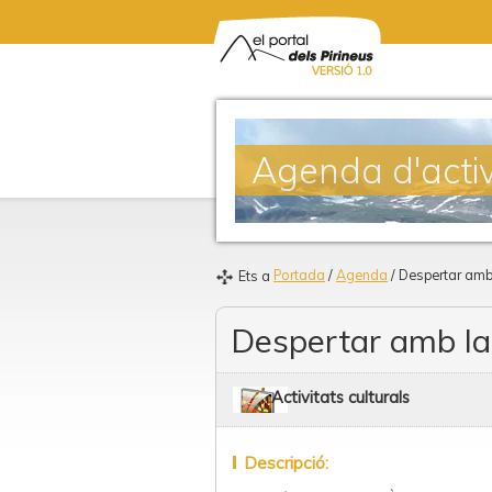
Agenda d'activ
Portada
/
Agenda
/ Despertar amb
Ets a
Despertar amb la
Activitats culturals
Descripció: