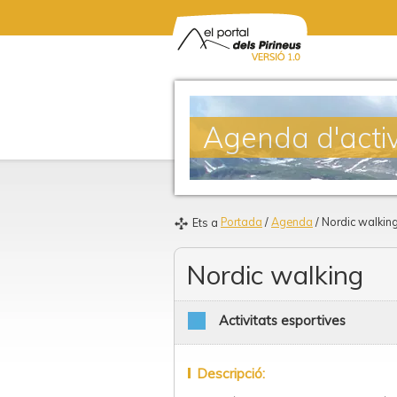
Agenda d'activ
Portada
/
Agenda
/ Nordic walkin
Ets a
Nordic walking
Activitats esportives
Descripció: