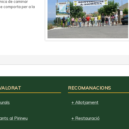
cnica de caminar
ue comporta per a la
 VALORAT
RECOMANACIONS
urals
+ Allotjament
nts al Pirineu
+ Restauració