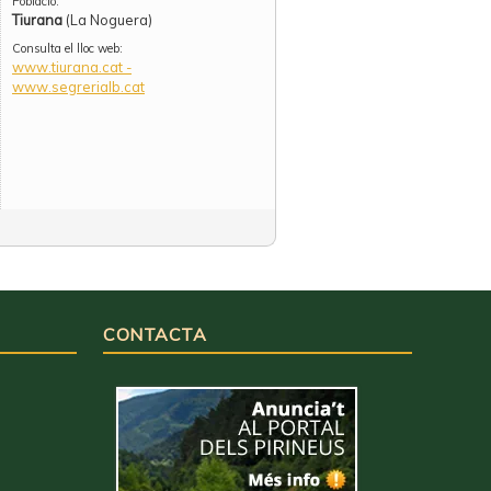
Població:
Tiurana
(La Noguera)
Consulta el lloc web:
www.tiurana.cat -
www.segrerialb.cat
CONTACTA