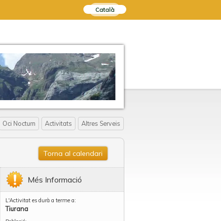
Català
Oci Nocturn
Activitats
Altres Serveis
Torna al calendari
Més Informació
L'Activitat es durà a terme a:
Tiurana