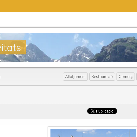
itats
g
Allotjament
Restauració
Comerç