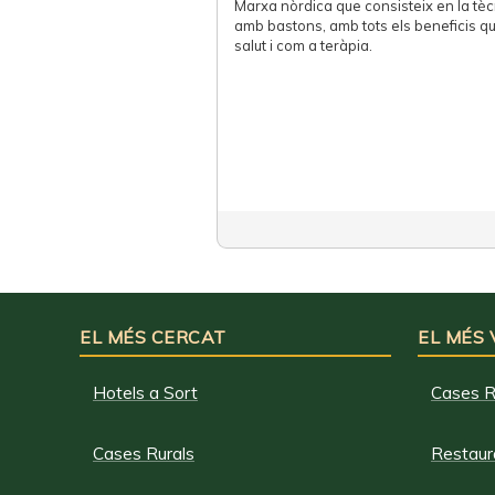
Marxa nòrdica que consisteix en la tè
amb bastons, amb tots els beneficis q
salut i com a teràpia.
EL MÉS CERCAT
EL MÉS
Hotels a Sort
Cases R
Cases Rurals
Restaura