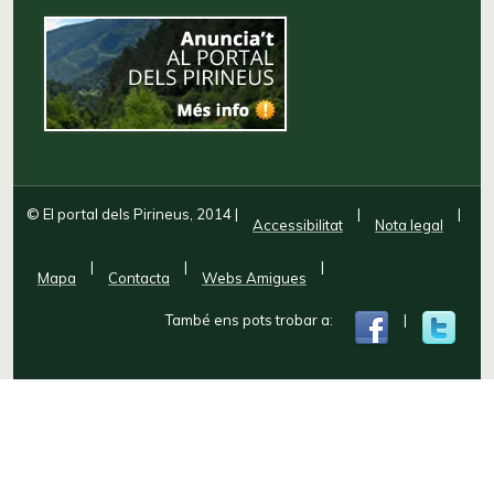
© El portal dels Pirineus, 2014
|
|
|
Accessibilitat
Nota legal
|
|
|
Mapa
Contacta
Webs Amigues
També ens pots trobar a:
|