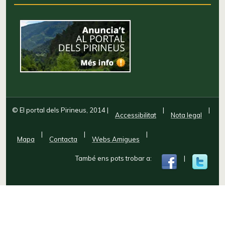
© El portal dels Pirineus, 2014
|
|
|
Accessibilitat
Nota legal
|
|
|
Mapa
Contacta
Webs Amigues
També ens pots trobar a:
|