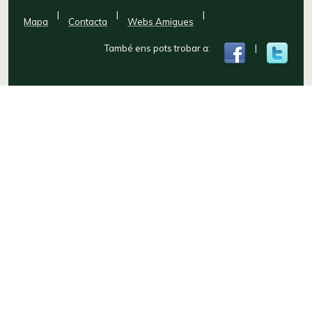
|
|
|
Mapa
Contacta
Webs Amigues
També ens pots trobar a:
|