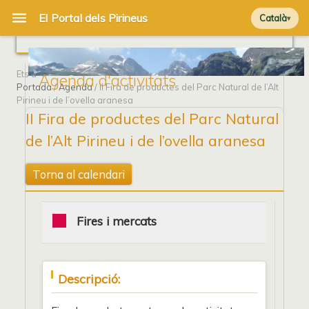
Català
Ets a
Agenda d'activitats
Portada
/
Agenda
/ II Fira de productes del Parc Natural de l’Alt
Pirineu i de l’ovella aranesa
II Fira de productes del Parc Natural
de l’Alt Pirineu i de l’ovella aranesa
Torna al calendari
Fires i mercats
Descripció: