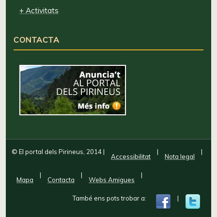
+ Activitats
CONTACTA
© El portal dels Pirineus, 2014
|
|
|
Accessibilitat
Nota legal
|
|
|
Mapa
Contacta
Webs Amigues
També ens pots trobar a:
|