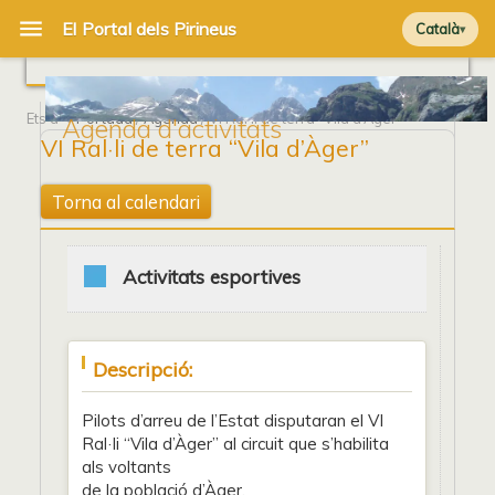
Català
Ets a
Portada
/
Agenda
/ VI Ral·li de terra “Vila d’Àger”
Agenda d'activitats
VI Ral·li de terra “Vila d’Àger”
Torna al calendari
Activitats esportives
Descripció:
Pilots d’arreu de l’Estat disputaran el VI
Ral·li “Vila d’Àger” al circuit que s’habilita
als voltants
de la població d’Àger.