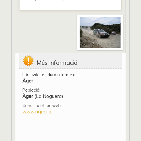
Més Informació
L'Activitat es durà a terme a:
Àger
Població:
Àger
(La Noguera)
Consulta el lloc web:
www.ager.cat