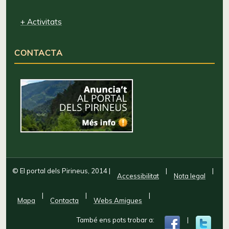
+ Activitats
CONTACTA
© El portal dels Pirineus, 2014
|
|
|
Accessibilitat
Nota legal
|
|
|
Mapa
Contacta
Webs Amigues
També ens pots trobar a:
|