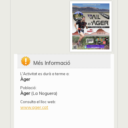
Més Informació
L'Activitat es durà a terme a:
Àger
Població:
Àger
(La Noguera)
Consulta el lloc web:
www.ager.cat