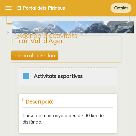
Català
Ets a
Portada
/
Agenda
/ I Trail Vall d’Àger
Agenda d'activitats
I Trail Vall d’Àger
Torna al calendari
Activitats esportives
Descripció:
Cursa de muntanya a peu de 90 km de
distància.