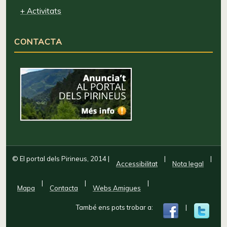
+ Activitats
CONTACTA
© El portal dels Pirineus, 2014
|
|
|
Accessibilitat
Nota legal
|
|
|
Mapa
Contacta
Webs Amigues
També ens pots trobar a:
|