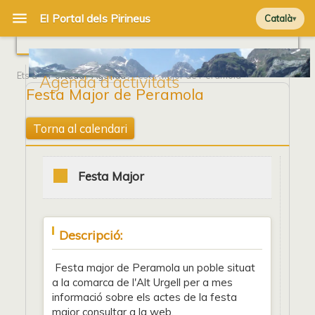
Català
Ets a
Portada
/
Agenda
/ Festa Major de Peramola
Agenda d'activitats
Festa Major de Peramola
Torna al calendari
Festa Major
Descripció:
Festa major de Peramola un poble situat
a la comarca de l'Alt Urgell per a mes
informació sobre els actes de la festa
major consultar a la web.