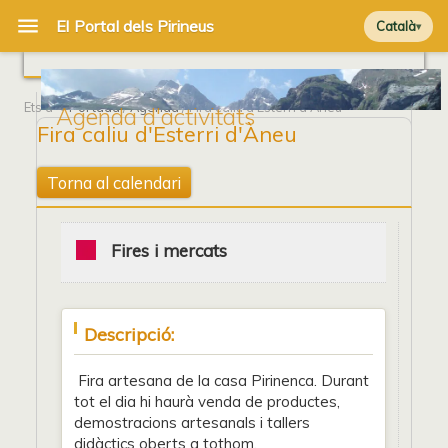
Català
Ets a
Portada
/
Agenda
/ Fira caliu d'Esterri d'Àneu
Agenda d'activitats
Fira caliu d'Esterri d'Àneu
Torna al calendari
Fires i mercats
Descripció:
Fira artesana de la casa Pirinenca. Durant
tot el dia hi haurà venda de productes,
demostracions artesanals i tallers
didàctics oberts a tothom.