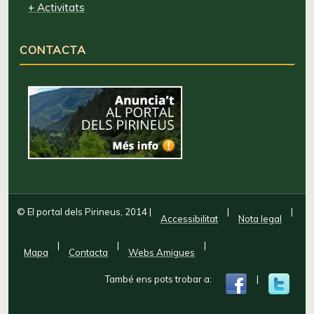
+ Activitats
CONTACTA
© El portal dels Pirineus, 2014
|
|
|
Accessibilitat
Nota legal
|
|
|
Mapa
Contacta
Webs Amigues
També ens pots trobar a:
|