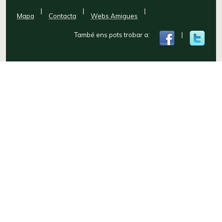
|
|
|
Mapa
Contacta
Webs Amigues
També ens pots trobar a:
|