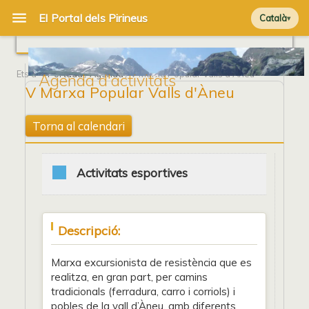
Català
Ets a
Portada
/
Agenda
/ V Marxa Popular Valls d'Àneu
Agenda d'activitats
V Marxa Popular Valls d'Àneu
Torna al calendari
Activitats esportives
Descripció:
Marxa excursionista de resistència que es
realitza, en gran part, per camins
tradicionals (ferradura, carro i corriols) i
pobles de la vall d’Àneu, amb diferents