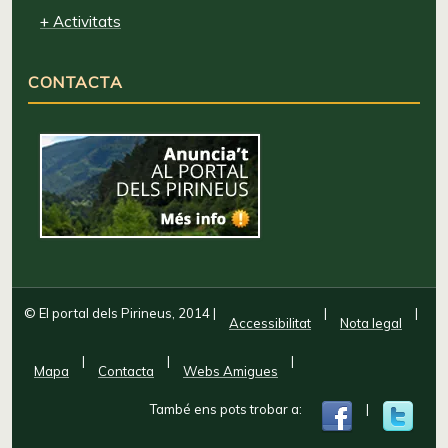
+ Activitats
CONTACTA
© El portal dels Pirineus, 2014
|
|
|
Accessibilitat
Nota legal
|
|
|
Mapa
Contacta
Webs Amigues
També ens pots trobar a:
|