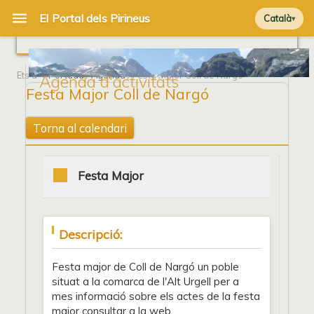
Català
Ets a
Portada
/
Agenda
/ Festa Major Coll de Nargó
Agenda d'activitats
Festa Major Coll de Nargó
Torna al calendari
Festa Major
Descripció:
Festa major de Coll de Nargó un poble
situat a la comarca de l'Alt Urgell per a
mes informació sobre els actes de la festa
major consultar a la web.