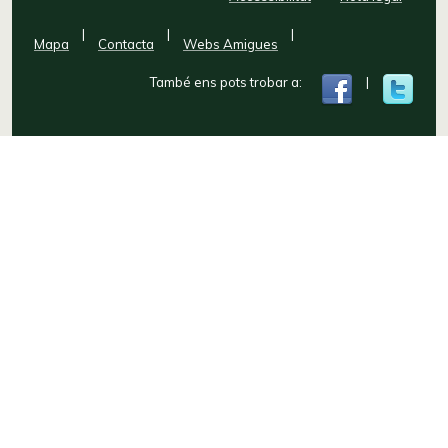
|
|
|
Mapa
Contacta
Webs Amigues
També ens pots trobar a:
|