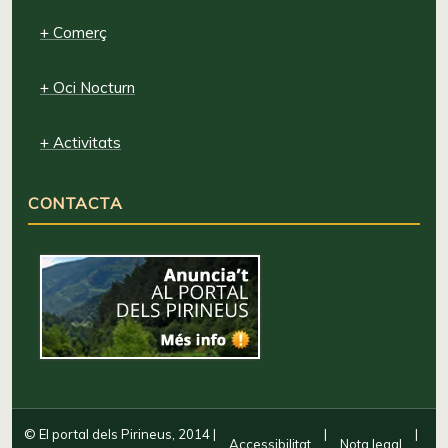
+ Comerç
+ Oci Nocturn
+ Activitats
CONTACTA
© El portal dels Pirineus, 2014
|
|
|
Accessibilitat
Nota legal