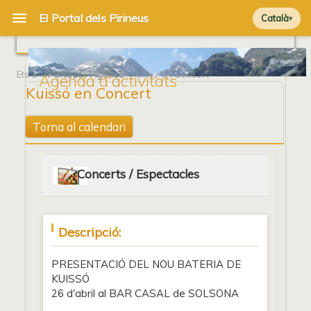
Català
Ets a
Portada
/
Agenda
/ Kuissó en Concert
Agenda d'activitats
Kuissó en Concert
Torna al calendari
Concerts / Espectacles
Descripció:
PRESENTACIÓ DEL NOU BATERIA DE
KUISSÓ
26 d'abril al BAR CASAL de SOLSONA