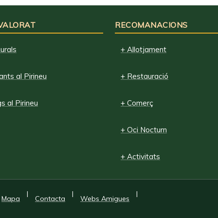
 VALORAT
RECOMANACIONS
urals
+ Allotjament
nts al Pirineu
+ Restauració
 al Pirineu
+ Comerç
+ Oci Nocturn
+ Activitats
|
|
|
Mapa
Contacta
Webs Amigues