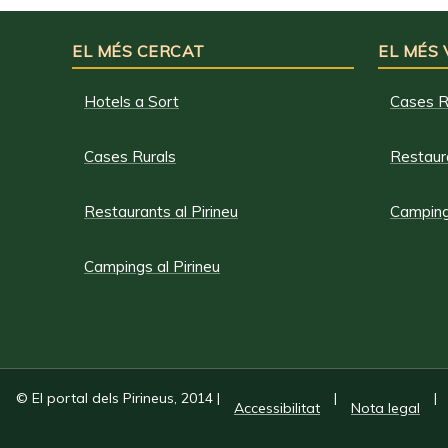
EL MÉS CERCAT
EL MÉS
Hotels a Sort
Cases R
Cases Rurals
Restaura
Restaurants al Pirineu
Campings
Campings al Pirineu
© El portal dels Pirineus, 2014
|
|
|
Accessibilitat
Nota legal