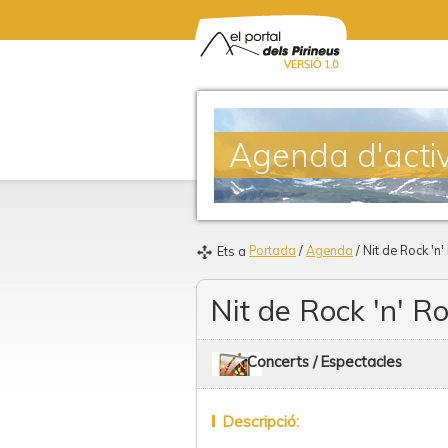
Agenda d'activ
Portada
/
Agenda
/ Nit de Rock 'n' 
Ets a
Nit de Rock 'n' Ro
Concerts / Espectacles
Descripció: