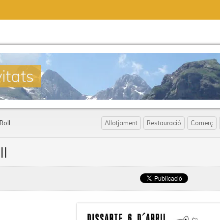
itats
Roll
Allotjament
Restauració
Comerç
ll