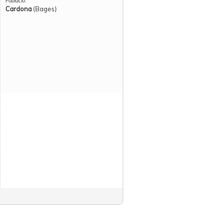
Població:
Cardona
(Bages)