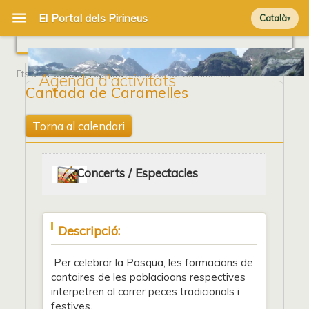
Català
Ets a
Portada
/
Agenda
/ Cantada de Caramelles
Agenda d'activitats
Cantada de Caramelles
Torna al calendari
Concerts / Espectacles
Descripció:
Per celebrar la Pasqua, les formacions de
cantaires de les poblacioans respectives
interpetren al carrer peces tradicionals i
festives.