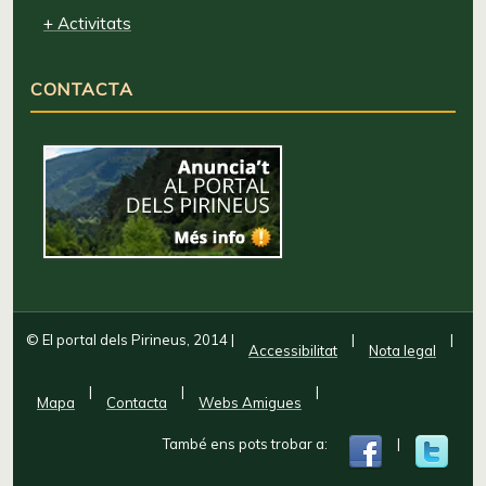
+ Activitats
CONTACTA
© El portal dels Pirineus, 2014
|
|
|
Accessibilitat
Nota legal
|
|
|
Mapa
Contacta
Webs Amigues
També ens pots trobar a:
|