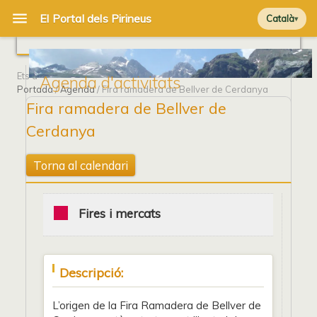
Català
Ets a
Agenda d'activitats
Portada
/
Agenda
/ Fira ramadera de Bellver de Cerdanya
Fira ramadera de Bellver de
Cerdanya
Torna al calendari
Fires i mercats
Descripció:
L’origen de la Fira Ramadera de Bellver de