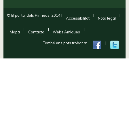
© El portal dels Pirineus, 2014
|
|
|
Accessibilitat
Nota legal
|
|
|
Mapa
Contacta
Webs Amigues
També ens pots trobar a:
|