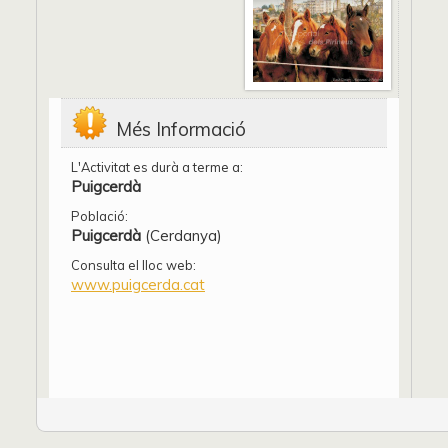
Més Informació
L'Activitat es durà a terme a:
Puigcerdà
Població:
Puigcerdà
(Cerdanya)
Consulta el lloc web:
www.puigcerda.cat