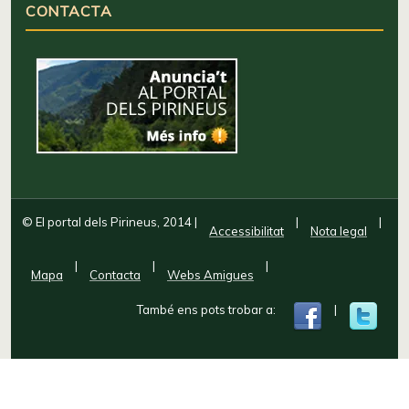
CONTACTA
© El portal dels Pirineus, 2014
|
|
|
Accessibilitat
Nota legal
|
|
|
Mapa
Contacta
Webs Amigues
També ens pots trobar a:
|