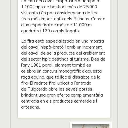
La Fira del cavall Hispà-Bretó agrupa a
1.100 caps de bestiar i més de 25.000
visitants i és pot considerar una de les
fires més importants dels Pirineus. Consta
d’un espai firal de més de 11.000 m
quadrats i 120 corrals llogats.
La fira està especialitzada en una mostra
del cavall hispà-bretó i amb un increment
del cavall de sella producte del creixement
del sector hípic destinat al turisme. Des de
l’any 1981 paral·lelament també es
celebra un concurs monogràfic d’aquesta
raça equina, que té lloc el dissabte de la
fira. El recinte firal ubicat a l’entrada
de Puigcerdà obre les seves portes
brindant una gran oferta complementària
centrada en els productes comercials i
artesans.