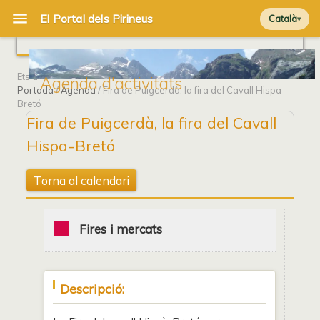
Català
Ets a
Agenda d'activitats
Portada
/
Agenda
/ Fira de Puigcerdà, la fira del Cavall Hispa-
Bretó
Fira de Puigcerdà, la fira del Cavall
Hispa-Bretó
Torna al calendari
Fires i mercats
Descripció: