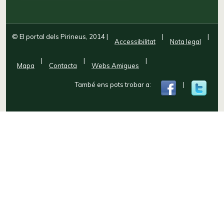
© El portal dels Pirineus, 2014
|
|
|
Accessibilitat
Nota legal
|
|
|
Mapa
Contacta
Webs Amigues
També ens pots trobar a:
|