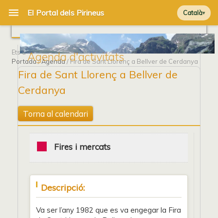
Català
Ets a
Agenda d'activitats
Portada
/
Agenda
/ Fira de Sant Llorenç a Bellver de Cerdanya
Fira de Sant Llorenç a Bellver de
Cerdanya
Torna al calendari
Fires i mercats
Descripció:
Va ser l’any 1982 que es va engegar la Fira