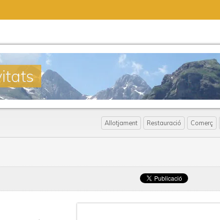
itats
Allotjament
Restauració
Comerç