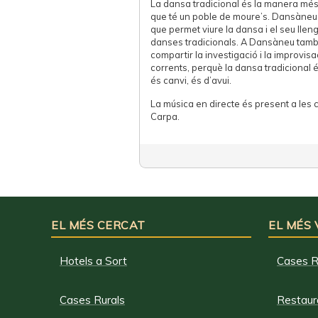
La dansa tradicional és la manera més 
que té un poble de moure’s. Dansàneu 
que permet viure la dansa i el seu llen
danses tradicionals. A Dansàneu també
compartir la investigació i la improvis
corrents, perquè la dansa tradicional és
és canvi, és d’avui.
La música en directe és present a les cl
Carpa.
EL MÉS CERCAT
EL MÉS
Hotels a Sort
Cases R
Cases Rurals
Restaura