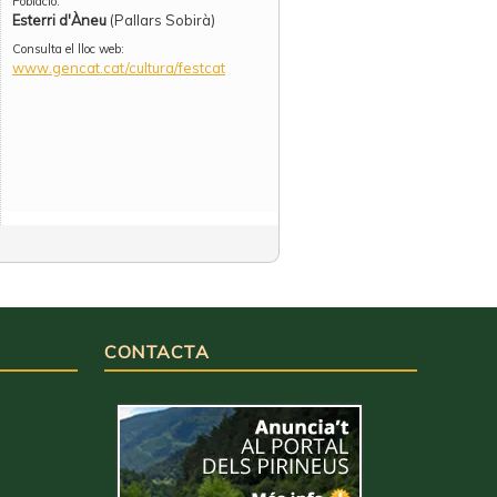
Població:
Esterri d'Àneu
(Pallars Sobirà)
Consulta el lloc web:
www.gencat.cat/cultura/festcat
CONTACTA