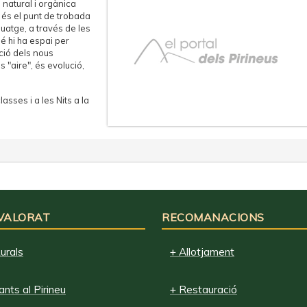
natural i orgànica
és el punt de trobada
guatge, a través de les
 hi ha espai per
ació dels nous
 "aire", és evolució,
asses i a les Nits a la
 VALORAT
RECOMANACIONS
urals
+ Allotjament
nts al Pirineu
+ Restauració