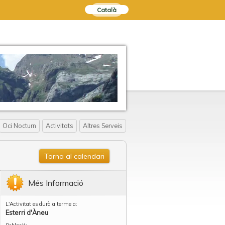
Català
Oci Nocturn
Activitats
Altres Serveis
Torna al calendari
Més Informació
L'Activitat es durà a terme a:
Esterri d'Àneu