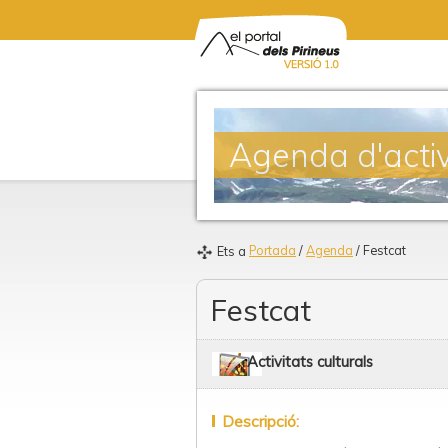
Agenda d'activ
Portada
/
Agenda
/ Festcat
Ets a
Festcat
Activitats culturals
Descripció: