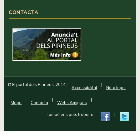
CONTACTA
© El portal dels Pirineus, 2014
|
|
|
Accessibilitat
Nota legal
|
|
|
Mapa
Contacta
Webs Amigues
També ens pots trobar a:
|