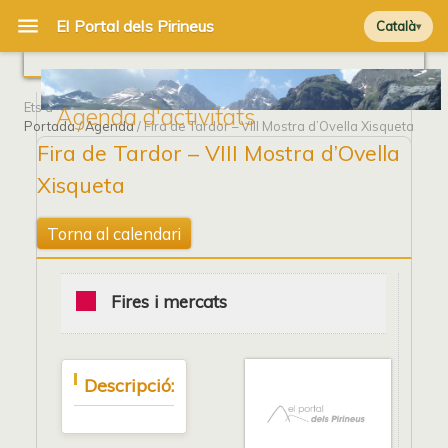
Català
Ets a
Agenda d'activitats
Portada
/
Agenda
/ Fira de Tardor – VIII Mostra d’Ovella Xisqueta
Fira de Tardor – VIII Mostra d’Ovella
Xisqueta
Torna al calendari
Fires i mercats
Descripció: