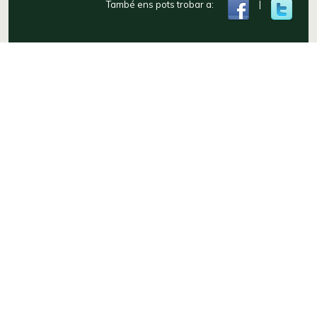
També ens pots trobar a:
|