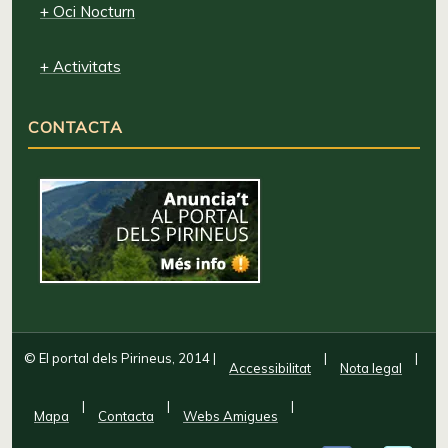
+ Oci Nocturn
+ Activitats
CONTACTA
© El portal dels Pirineus, 2014
|
|
|
Accessibilitat
Nota legal
|
|
|
Mapa
Contacta
Webs Amigues