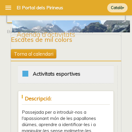
Català
Ets a
Portada
/
Agenda
/ Escates de mil colors
Agenda d'activitats
Escates de mil colors
Torna al calendari
Activitats esportives
Descripció:
Passejada per a introduïr-nos a
l'apassionant món de les papallones
diürnes, aprendre a identificar-les i a
manipular-les sense malmetre-les.