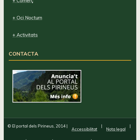
+ Comerç
+ Oci Nocturn
+ Activitats
CONTACTA
© El portal dels Pirineus, 2014
|
|
|
Accessibilitat
Nota legal