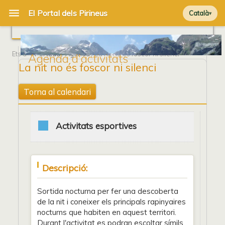
Català
Ets a
Portada
/
Agenda
/ La nit no és foscor ni silenci
Agenda d'activitats
La nit no és foscor ni silenci
Torna al calendari
Activitats esportives
Descripció:
Sortida nocturna per fer una descoberta
de la nit i coneixer els principals rapinyaires
nocturns que habiten en aquest territori.
Durant l'activitat es podran escoltar símils