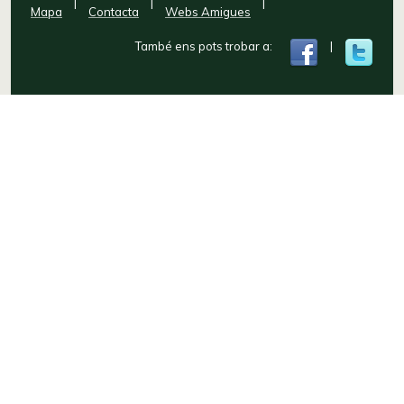
|
|
|
Mapa
Contacta
Webs Amigues
També ens pots trobar a:
|