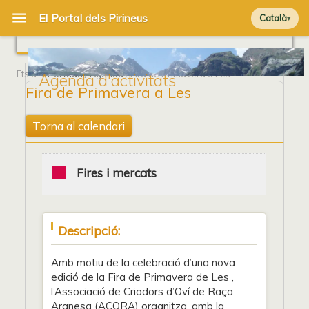
Català
Ets a
Portada
/
Agenda
/ Fira de Primavera a Les
Agenda d'activitats
Fira de Primavera a Les
Torna al calendari
Fires i mercats
Descripció:
Amb motiu de la celebració d’una nova
edició de la Fira de Primavera de Les ,
l’Associació de Criadors d’Oví de Raça
Aranesa (ACORA) organitza, amb la