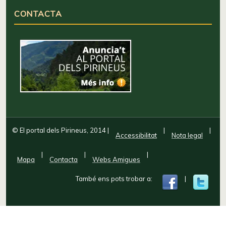
CONTACTA
© El portal dels Pirineus, 2014
|
|
|
Accessibilitat
Nota legal
|
|
|
Mapa
Contacta
Webs Amigues
També ens pots trobar a:
|