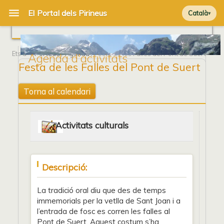
Català
Ets a
Portada
/
Agenda
/ Festa de les Falles del Pont de Suert
Agenda d'activitats
Festa de les Falles del Pont de Suert
Torna al calendari
Activitats culturals
Descripció:
La tradició oral diu que des de temps
immemorials per la vetlla de Sant Joan i a
l’entrada de fosc es corren les falles al
Pont de Suert. Aquest costum s’ha