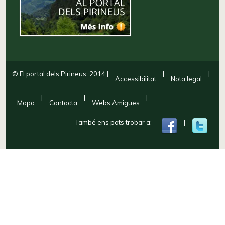
© El portal dels Pirineus, 2014
|
|
|
Accessibilitat
Nota legal
|
|
|
Mapa
Contacta
Webs Amigues
També ens pots trobar a:
|