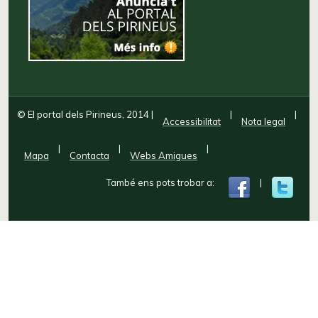
© El portal dels Pirineus, 2014
|
|
|
Accessibilitat
Nota legal
|
|
|
Mapa
Contacta
Webs Amigues
També ens pots trobar a:
|