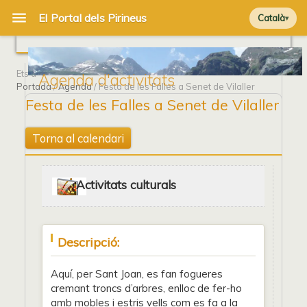
Català
Ets a
Agenda d'activitats
Portada
/
Agenda
/ Festa de les Falles a Senet de Vilaller
Festa de les Falles a Senet de Vilaller
Torna al calendari
Activitats culturals
Descripció:
Aquí, per Sant Joan, es fan fogueres
cremant troncs d’arbres, enlloc de fer-ho
amb mobles i estris vells com es fa a la