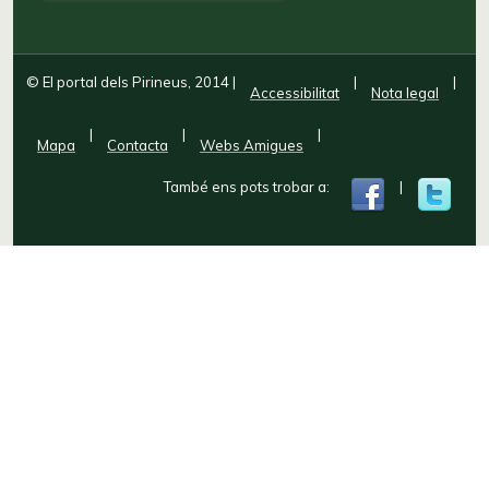
© El portal dels Pirineus, 2014
|
|
|
Accessibilitat
Nota legal
|
|
|
Mapa
Contacta
Webs Amigues
També ens pots trobar a:
|