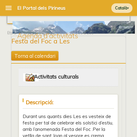
Català
Ets a
Portada
/
Agenda
/ Festa del Foc a Les
Agenda d'activitats
Festa del Foc a Les
Torna al calendari
Activitats culturals
Descripció:
Durant uns quants dies Les es vesteix de
festa per tal de celebrar els solstici d’estiu,
amb l’anomenada Festa del Foc .Per la
vetlla de sant Joan al vespre es crema