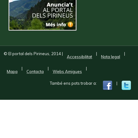
© El portal dels Pirineus, 2014
|
|
|
Accessibilitat
Nota legal
|
|
|
Mapa
Contacta
Webs Amigues
També ens pots trobar a:
|